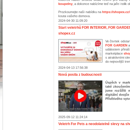
koupelny
, a dokonce nabízíme teď na jaře i tolik 
Prozkoumejte naši nabídku na
https://shopex.cz
kouta vašeho domova.
2024-04-30 11:09:20
Start veletrhů FOR INTERIOR, FOR GARDE
shopex.cz
Ve čtvrtek odsta
FOR GARDEN
událostem přináš
marketplace
sho
s atraktivními sl
do nejnovější tre
2024-04-13 17:56:38
Nová posila z budoucnosti
Úspěch v mark
také zkoušením
jsme rozšířili
digitální dvojče
Přívětivého vyt
2025-09-12 11:24:14
Veletrh For Pets a neodolatelné slevy na s