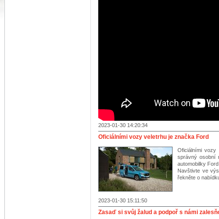
2023-01-30 14:20:34
Oficiálními vozy veletrhu je značka Ford
Oficiálními vozy 
správný osobní n
automobilky Ford
Navštivte ve vý
řekněte o nabídk
2023-01-30 15:11:50
Zasaď si svůj žalud a podpoř s námi zalesň