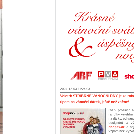
2024-12-03 11:24:03
Veletrh STŘÍBRNÉ VÁNOČNÍ DNY je za rohem
tipem na vánoční dárek, ještě než začne!
Od 5. prosince 
ráj díky veletr
na dárky, od ván
designérů a vý
shopex.cz
a ob
vzpomínek vytvoř