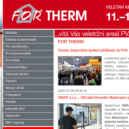
Aktuality
Katalog vystavovatelů
FOR THERM
Pro návštěvníky
Trendy úsporného bydlení přilákaly do PVA
Pro vystavovatele
Letňanská jarní 
Pro média
veletrhu nízko
PASIV, veletrh
Charakteristika
WOOD a veletrhu 
Oborové členění
zástupci nejvýz
celkem 22 058 ná
Partneři
Minulý ročník
2026-07-09 09:30:34
Fotogalerie
SMAR s.r.o. – Oficiální Reseller Matterpor
Kontakt
Společnost
SMAR
Kalendář akcí
republiku a Slov
škálu odvětví –
r
Ubytování
Díky
Matterport
exporty mračna 
ABF Catering
Řešení společno