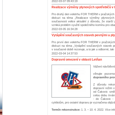
2022-03-07 09:43:19
Realizace výměny plynových spotřebičů v
Pro druhý den veletrhu FOR THERM v pražských L
diskuzi na téma „Realizace výměny plynových
současnosti velice aktuální z důvodu, že starší 
vzniká problém využití společného komínu pro oba
2022-03-05 16:34:28
Vytápění současných staveb pevnými a ply
Pro první den veletrhu FOR THERM v pražských 
diskuzi na téma „Vytápění současných staveb pe
v současné době rezonuje, a to jak u odborné, tak u
2022-03-04 14:37:53
Dopravní omezení v oblasti Letňan
Vážení návštěvní
věnujte pozorn
dopravního prov
Z důvodu reko
dopravní režim v
od Čakovic smě
celou dobu trvá
- do Čakovic 
cyklistům, pro ostatní dopravu je vyznačena objí
Termín rekonstrukce:
1. 3. – 10. 4. 2022. Více i