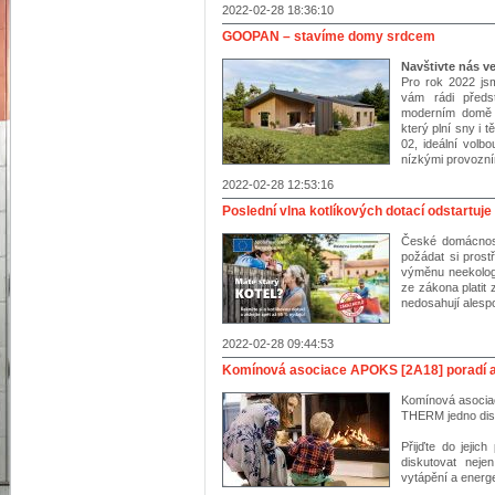
2022-02-28 18:36:10
GOOPAN – stavíme domy srdcem
Navštivte nás ve
Pro rok 2022 jsm
vám rádi předs
moderním domě 
který plní sny i
02, ideální vol
nízkými provozním
2022-02-28 12:53:16
Poslední vlna kotlíkových dotací odstartuje 
České domácnost
požádat si prost
výměnu neekologi
ze zákona platit 
nedosahují alespo
2022-02-28 09:44:53
Komínová asociace APOKS [2A18] poradí a 
Komínová asociac
THERM jedno dis
Přijďte do jeji
diskutovat neje
vytápění a energe