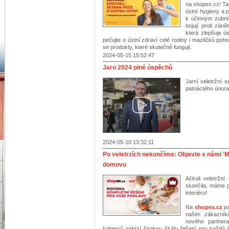
na shopex.cz! Ta
ústní hygieny a 
k účinným zubní
bojují proti zán
která zlepšuje ú
pečujte o ústní zdraví celé rodiny i mazlíčků poh
se produkty, které skutečně fungují.
2024-05-15 15:52:47
Jaro 2024 plné úspěchů
Jarní veletržní 
patnáctého února
2024-05-10 13:32:11
Po veletrzích nekončíme: Objevte s námi '
domovu
Ačkoli veletržn
skončila, máme p
interiéru!
Na
shopex.cz
js
našim zákazník
nového partner
koberců nabízí širokou škálu řešení pro každý 