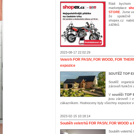
Rádi bychom 
marketplace
sh
STORE
. Jsme ve
že společn
shopex.cz nabí
zážitků.
2023-08-17 22:02:29
Veletrh FOR PASIV, FOR WOOD, FOR THERM 
expozice
SOUTĚŽ TOP E
Soutěž organizá
zároveň funkční a
V
soutěži TOP
jsou zároveň i v
zákazníkem. Hodnoceny byly všechny expozice vel
2023-02-15 10:18:14
Souběh veletrhů FOR PASIV, FOR WOOD a 
Souběh veletrh