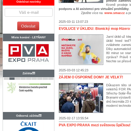
přesné zaměřov
Odebírat novinky
Kromě prodeje 
podporu a AI asistenci pro virtuální prohlídky
.
Zjistěte více na
www.smar.cz
a po
2025-03-11 13:07:23
EVOLUCE V ÚKLIDU: Bionický mop Hizero 
Jarní úklid už kl
Místo konání -
LETŇANY
úklid hned te
zvládnete zametá
Díky automatické
80 minut se sta
zpráva? Právě 
Nechte se přesvě
2025-03-03 12:45:23
Záštita
ZÁJEM O ÚSPORNÉ DOMY JE VELKÝ!
Důkazem této sk
veletrhů FOR P
Střechy-Solár-Ře
Branami výstavi
dnů bezmála 23 t
moderní technolog
Odborná záštita
2025-02-17 13:55:54
PVA EXPO PRAHA mezi světovou špičkou!