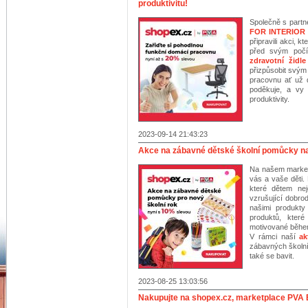
produktivitu!
Společně s part
FOR INTERIOR
připravili akci, 
před svým počí
zdravotní židle
přizpůsobit svým
pracovnu ať už 
poděkuje, a vy 
produktivity.
2023-09-14 21:43:23
Akce na zábavné dětské školní pomůcky n
Na našem marke
vás a vaše děti
které dětem ne
vzrušující dobro
našimi produkty
produktů, které
motivované během
V rámci naší
ak
zábavných školní
také se bavit.
2023-08-25 13:03:56
Nakupujte na shopex.cz, marketplace PV