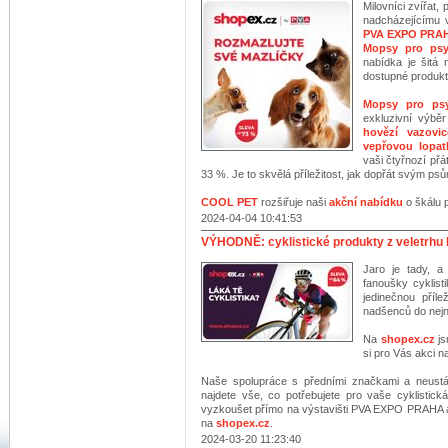
Milovníci zvířat,
nadcházejícímu 
PVA EXPO PRA
Mopsy pro ps
nabídka je šitá
dostupné produkty
Mopsy pro ps
exkluzivní výbě
hovězí vazovic
vepřovou lopat
vaši čtyřnozí přát
33 %. Je to skvělá příležitost, jak dopřát svým psům
COOL PET
rozšiřuje naši
akční nabídku
o škálu p
2024-04-04 10:41:53
VÝHODNĚ: cyklistické produkty z veletrhu
Jaro je tady, a
fanoušky cyklist
jedinečnou příle
nadšenců do nejno
Na
shopex.cz
js
si pro Vás akci na
Naše spolupráce s předními značkami a neustá
najdete vše, co potřebujete pro vaše cyklistick
vyzkoušet přímo na výstavišti PVA EXPO PRAHA a
na
shopex.cz
.
2024-03-20 11:23:40