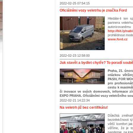
2022-02-25 07:54:15
Oficiálními vozy veletrhu je značka Ford
Hledáte-li ten 
partnera veletrh
autorizovanému 
http://bit.ly/na
prohlédnout mode
www.ford.cz
2022-02-23 12:58:00
Jak stavět a bydlet chytře? To poradí sou
Praha, 21. únor
otázkou větši
PASIV, FOR WO
pro profesionál
cestu k maximá
či inovace ve svých domovech, informace zís
EXPO PRAHA. Oficiálními vozy veletržního so
2022-02-21 14:22:34
Na veletrh již bez certifikátu!
Důležitá změna!
bezinfekčnosti 
větší komfort ja
věříme, že je t
pandemie, na kte