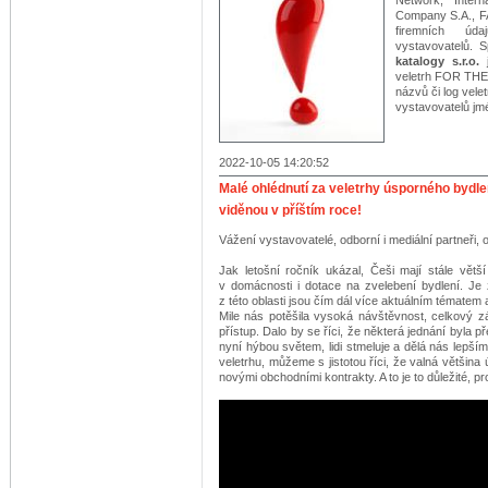
Network, Inter
Company S.A., FA
firemních úd
vystavovatelů. 
katalogy s.r.o.
j
veletrh FOR THE
názvů či log vele
vystavovatelů jm
2022-10-05 14:20:52
Malé ohlédnutí za veletrhy úsporného bydle
viděnou v příštím roce!
Vážení vystavovatelé, odborní i mediální partneři, 
Jak letošní ročník ukázal, Češi mají stále větš
v domácnosti i dotace na zvelebení bydlení. Je z
z této oblasti jsou čím dál více aktuálním tématem 
Mile nás potěšila vysoká návštěvnost, celkový zá
přístup. Dalo by se říci, že některá jednání byla př
nyní hýbou světem, lidi stmeluje a dělá nás lepšími
veletrhu, můžeme s jistotou říci, že valná většina
novými obchodními kontrakty. A to je to důležité, p