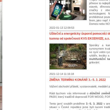
přinese to nejle
staveb, dřevost
značky z obor
technologiemi.
prohlédnout pou
firem, jako např.
Domesi nebo NO
2022-01-13 12:09:53
Užiteční a energeticky úsporní pomocníci 
kamna od společnosti KVS EKODIVIZE, a.s.
Sporáky a ka
synonymem kvali
se nyní velmi ryc
rybáře, lesáky a
multifunkční 
grilování.
2021-12-14 11:16:18
ZMĚNA TERMÍNU KONÁNÍ! 3.–5. 3. 2022
Vážení obchodní přátelé, vystavovatelé, mediální p
Rádi bychom vás informovali o
důležité změně
PASIV, který tradičně doprovodí FOR WOOD, F
Tento jarní souběh proběhne
3
.–
5. 3. 2022
v are
situaci v České republice jsme byli nuceni trad