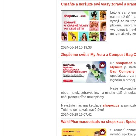
Chraňte a udržujte své vlasy zdravé a krásn
Léto je za rohem
nás se už těší n
vydají se na tro
plavání, šnorch
vychutnávání výb
co tyto aktivity 
2024-06-14 16:19:38
Zlepšeme svět s My Aura a Compost Bag
Na
shopex.cz
ny
MyAura
je stra
Bag Company
specializace zah
logistiku a prode
Naše ekologická
obce, hotely, zdravotnictví a mnoho dalších sekt
naši planetu před mikroplasty.
Navštivte náš marketplace
shopex.cz
a pomozte 
Těšíme se na vaši návštěvu!
2024-05-29 16:07:42
Wald Pharmaceuticals na shopex.cz: Spolupr
S radostí oznam
výrobci špičkový