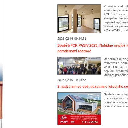
Prostorová akust
snažíme přinášet
ACUTEC s.r.o., 
evropské výro
nejkvalitnější mate
S akustickými ma
FOR PASIV v Hale
2023-02-08 09:10:31
Souběh FOR PASIV 2023: Nabídne nejvíce tec
poradenství zdarma!
Úsporné a ekolog
fotovoltaika ne
WOOD a FOR THER
nejvíce produkt
Událost proběhne
2023-02-07 10:46:58
S nadšením se opět účastníme letošního s
Najdete nás v ha
v současnosti n
pomáhají dotace.
pomoc s financov