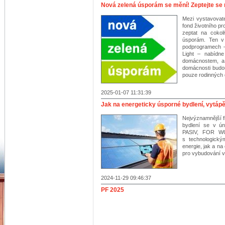
Nová zelená úsporám se mění! Zeptejte se 
Mezi vystavovate
fond životního p
zeptat na coko
úsporám. Ten v 
podprogramech 
Light – nabídn
domácnostem, a 
domácnosti budo
pouze rodinných 
2025-01-07 11:31:39
Jak na energeticky úsporné bydlení, vytáp
Nejvýznamnější f
bydlení se v ú
PASIV, FOR W
s technologický
energie, jak a na
pro vybudování v
2024-11-29 09:46:37
PF 2025