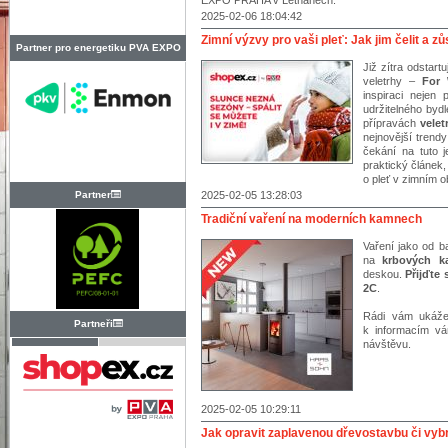
EXPO PRAHA v Letňanech.
2025-02-06 18:04:42
Zimní výzvy pro vaši pleť: Jak jim čelit a z
Partner pro energetiku PVA EXPO
Již zítra odstar
PRAHA
veletrhy –
For 
inspiraci nejen 
udržitelného byd
přípravách
vele
nejnovější trendy
čekání na tuto j
praktický článek
o pleť v zimním o
Partner
2025-02-05 13:28:03
Tradiční vaření na moderních kamnech
Vaření jako od b
na
krbových 
deskou.
Přijďte
2C
.
Rádi vám ukáže
Partneři
k informacím v
návštěvu.
2025-02-05 10:29:11
Jak opravit zaplavenou dřevostavbu či vybr