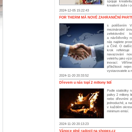
spojuje kreativ
kreativní duše i c
2024-12-05 15:22:43
FOR THERM MÁ NOVÉ ZAHRANIČNÍ PAR
s potěšením V
mezinárodní úrov
zefektivnění 
a návštěvníky r
nás najdete pros
a Číně. O další
krok reflektuj
navazování no
veletrhu jako vý
inovací. Věříme
příležitosti ne
vystavovatele a 
2024-11-20 20:33:52
Dřevem u nás topí 2 miliony lidí
Podle statistiky
palivy 2 miliony
nebo dřevními p
jednoduché, a nav
v každém okrese 
minimum emisí.
2024-11-20 20:13:23
Vánoce plné radosti na shopex.cz