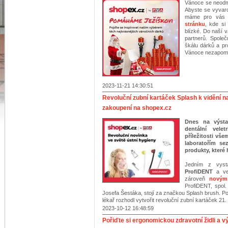
Vánoce se neodmy
Abyste se vyvar
máme pro vás d
stránku
, kde si
blízké. Do naší 
partnerů. Společ
škálu dárků a p
Vánoce nezapome
2023-11-21 14:30:51
Revoluční zubní kartáček Splash k vidění
zakoupení na shopex.cz
Dnes na výsta
dentální vele
příležitosti vš
laboratořím se
produkty, které 
Jedním z vyst
ProfiDENT
a vel
zároveň
novým
ProfiDENT, spol
Josefa Šestáka, stojí za značkou Splash brush. Po
lékař rozhodl vytvořit revoluční zubní kartáček 21. s
2023-10-12 16:48:59
Pořiďte si ergonomickou zdravotní židli a v