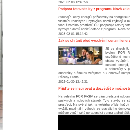
2023-02-08 12:49:58
Podpora fotovoltaiky z programu Nová zel
Stoupající ceny energií i požadavky na energeticko
vlastníci rodinných i bytových domů zajímají o m
fond životního prostředí ČR podporuje rozvoj fot
bytových domů nabízí dotace z programu Nová ze
2023-02-01 15:14:42
Jak se chránit před vysokými cenami energ
Již ve dnech 9.
bydlení FOR 
osvědčené techn
oblasti vytápění
cenami energií
s odborníky v p
odborníky a širokou veřejnost a k oborové komple
Střechy Praha.
2023-01-30 13:42:31
Přijďte se inspirovat a dozvědět o možnost
Na veletrhu FOR PASIV se vám představí odborníc
pasivních a nulových staveb. Tyto stavby se stá
prostředí. Na své si tak na veletrhu přijde, kaž
vytěžit maximální výhody ze stávajícího domova.
můžete využít také poradenská centra a přednášk