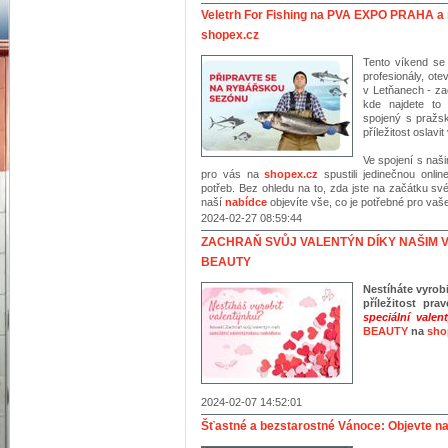
Veletrh For Fishing na PVA EXPO PRAHA a 
shopex.cz
Tento víkend se
profesionály, ot
v Letňanech - za
kde najdete to
spojený s pražs
příležitost oslavit
Ve spojení s naši
pro vás na
shopex.cz
spustili jedinečnou onli
potřeb. Bez ohledu na to, zda jste na začátku sv
naší
nabídce
objevíte vše, co je potřebné pro vaš
2024-02-27 08:59:44
ZACHRAŇ SVŮJ VALENTÝN DÍKY NAŠIM 
BEAUTY
Nestíháte vyrob
příležitost pr
speciální vale
BEAUTY
na
sho
2024-02-07 14:52:01
Šťastné a bezstarostné Vánoce: Objevte na