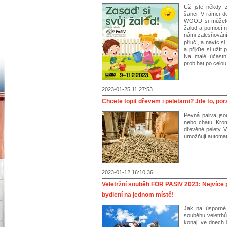
Už jste někdy z
šanci! V rámci 
WOOD si můžete
žalud a pomocí n
námi zalesňování
přiučí, a navíc 
a přijďte si už
Na malé účastn
probíhat po celou
2023-01-25 11:27:53
Chcete topit dřevem i peletami? Jde to, p
Pevná paliva js
nebo chatu. Krom
dřevěné pelety. V
umožňují automat
2023-01-12 16:10:36
Veletržní souběh FOR PASIV 2023: Nejvíce 
bydlení na jednom místě!
Jak na úsporné a
souběhu veletr
konají ve dnech 