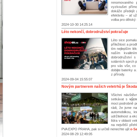
renomovaného 
vyzkoušet přímo
dokáže předejít 
efektivitu – ať 
volba pro dětský 
2024-10-30 14:25:14
Léto nekončí, dobrodružství pokračuje
Léto sice pomalu 
příležitost a pro
tím nejlepším l
naším kvalitn
dobrodružství s
solárních sprch 
pro vás vše, co
dobijte baterky a
z přírody.
2024-09-04 15:55:07
Novým partnerem našich veletrhů je Škoda 
Všichni návštěv
setkávat s
výz
moct podrobně pr
rádi, že jsme na
automobilkou, k
udržitelnost a ek
lídra v oblasti ve
na největší pře
PVA EXPO PRAHA, pak si určitě nenechte ujít
e-S
2024-08-29 12:49:05