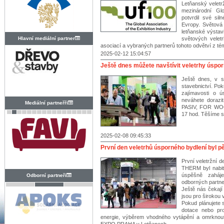
Letňanský veletr
mezinárodní Gl
potvrdil své si
Evropy. Světová
letňanské výstavi
Hlavní mediální partner
světových velet
asociací a vybraných partnerů tohoto odvětví z té
2025-02-12 15:04:57
Ještě dnes můžete navštívit veletrhy úspor
Ještě dnes, v s
stavebnictví. Po
zajímavosti o ú
neváhete doraz
Mediální partneřři
PASIV, FOR WOO
17 hod. Těšíme s
2025-02-08 09:45:33
První den veletrhů úsporného bydlení byl p
První veletržní
THERM byl nabit
úspěšně zaháj
Odborní partneři
odborných partne
Ještě nás čekají
jsou pro širokou 
Pokud plánujete s
dotace nebo pro
energie, výběrem vhodného vytápění a omrknout 