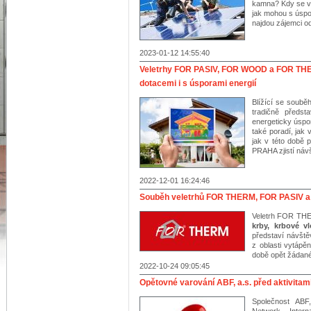
kamna? Kdy se vyp
jak mohou s úspo
najdou zájemci od
2023-01-12 14:55:40
Veletrhy FOR PASIV, FOR WOOD a FOR THER
dotacemi i s úsporami energií
Blížící se sou
tradičně předst
energeticky úspo
také poradí, jak 
jak v této době
PRAHA zjistí návš
2022-12-01 16:24:46
Souběh veletrhů FOR THERM, FOR PASIV a
Veletrh FOR THE
krby, krbové v
představí návště
z oblasti vytápě
době opět žádané
2022-10-24 09:05:45
Opětovné varování ABF, a.s. před aktivita
Společnost ABF,