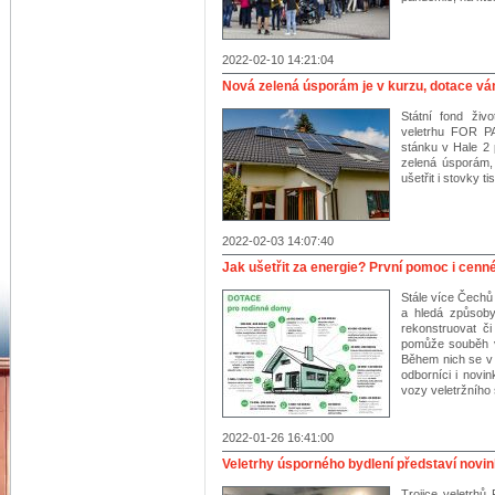
2022-02-10 14:21:04
Nová zelená úsporám je v kurzu, dotace vám
Státní fond živ
veletrhu FOR P
stánku v Hale 2 
zelená úsporám,
ušetřit i stovky ti
2022-02-03 14:07:40
Jak ušetřit za energie? První pomoc i cenn
Stále více Čechů 
a hledá způsoby,
rekonstruovat č
pomůže souběh
Během nich se v
odborníci i novi
vozy veletržního
2022-01-26 16:41:00
Veletrhy úsporného bydlení představí novi
Trojice veletr