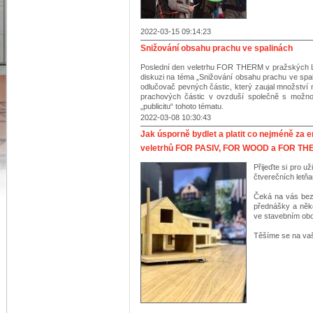
2022-03-15 09:14:23
Snižování obsahu prachu ve spalinách
Poslední den veletrhu FOR THERM v pražských L
diskuzi na téma „Snižování obsahu prachu ve spal
odlučovač pevných částic, který zaujal množstv
prachových částic v ovzduší společně s možno
„publicitu“ tohoto tématu.
2022-03-08 10:30:43
Jak úsporně bydlet a platit co nejméně za 
veletrhů FOR PASIV, FOR WOOD a FOR T
Přijeďte si pro 
čtverečních letň
Čeká na vás bezp
přednášky a něko
ve stavebním obo
Těšíme se na vaš