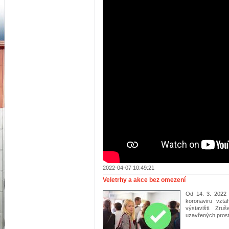
2022-04-07 10:49:21
Veletrhy a akce bez omezení
Od 14. 3. 2022 
koronaviru vzta
výstavišti. Zru
uzavřených pros