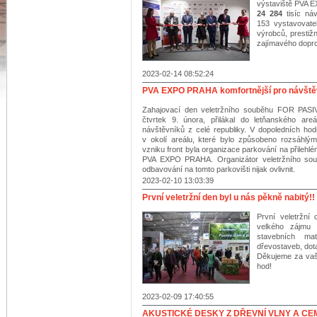
výstaviště PVA
24 284
tisíc náv
153 vystavovate
výrobců, prestiž
zajímavého dopr
2023-02-14 08:52:24
PVA EXPO PRAHA komfortnější pro návštěv
Zahajovací den veletržního souběhu FOR PA
čtvrtek 9. února, přilákal do letňanského 
návštěvníků z celé republiky. V dopoledních ho
v okolí areálu, které bylo způsobeno rozsáhlými 
vzniku front byla organizace parkování na přilehlé
PVA EXPO PRAHA. Organizátor veletržního soubě
odbavování na tomto parkovišti nijak ovlivnit.
2023-02-10 13:03:39
První veletržní den byl u nás pěkně nabitý!!
První veletržn
velkého zájmu 
stavebních mat
dřevostaveb, dot
Děkujeme za vaši
hod!
2023-02-09 17:40:55
AKUSTICKÉ DESKY Z DŘEVNÍ VLNY A CE