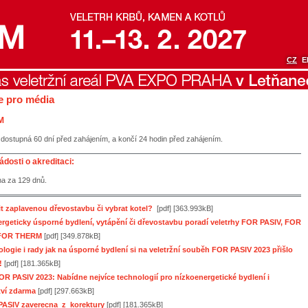
CZ
E
e pro média
M
 dostupná 60 dní před zahájením, a končí 24 hodin před zahájením.
ádosti o akreditaci:
a za 129 dnů.
it zaplavenou dřevostavbu či vybrat kotel?
[pdf] [363.993kB]
ergeticky úsporné bydlení, vytápění či dřevostavbu poradí veletrhy FOR PASIV, FOR
FOR THERM
[pdf] [349.878kB]
ologie i rady jak na úsporné bydlení si na veletržní souběh FOR PASIV 2023 přišlo
!
[pdf] [181.365kB]
R PASIV 2023: Nabídne nejvíce technologií pro nízkoenergetické bydlení i
ví zdarma
[pdf] [297.663kB]
ASIV zaverecna_z_korektury
[pdf] [181.365kB]