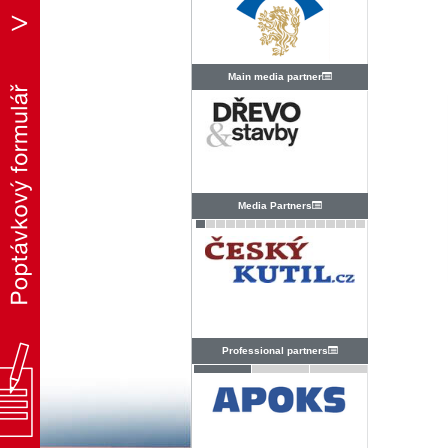
Main media partner
Media Partners
Professional partners