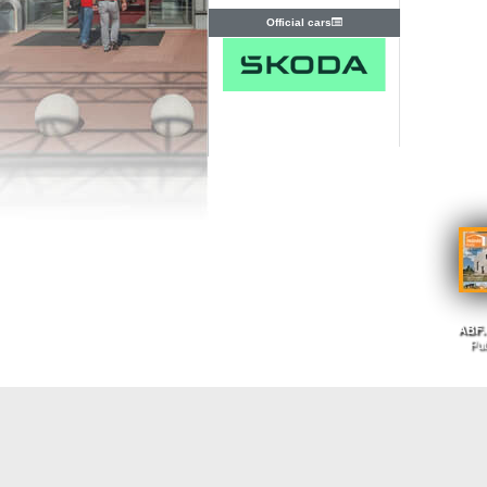
Official cars
ABF. 
Pub
Nahoru