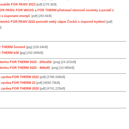
 souběh FOR PASIV 2023
[pdf] [278.3kB]
FOR PASIV, FOR WOOD a FOR THERM představí oborové novinky a poradí s
i s úsporami energií
[pdf] [263.6kB]
letrhů FOR PASIV 2022 potvrdil velký zájem Čechů o úsporné bydlení
[pdf]
]
 THERM červené
[jpg] [150.64kB]
 THERM bílé
[jpg] [192.909kB]
letrhu FOR THERM 2025 - 250x250
[png] [24.201kB]
letrhu FOR THERM 2025 - 468x60
[png] [10.985kB]
á zpráva FOR THERM 2022
[pdf] [3786.936kB]
á zpráva FOR THERM 23
[pdf] [4690.78kB]
á zpráva FOR THERM 2020
[pdf] [4741.225kB]