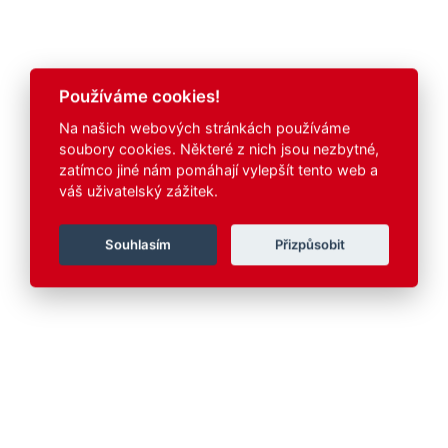
Používáme cookies!
Na našich webových stránkách používáme
soubory cookies. Některé z nich jsou nezbytné,
zatímco jiné nám pomáhají vylepšít tento web a
váš uživatelský zážitek.
Souhlasím
Přizpůsobit