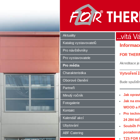
Aktuality
Katalog vystavovatelů
Informac
Pro návštěvníky
FOR THER
Pro vystavovatele
Akreditace je
Pro média
Charakteristika
Vytvoření ž
Oborové členění
Bude spuštěn
Partneři
Jak oprav
Minulý ročník
Jak na en
Fotogalerie
WOOD a 
Kontakt
Pro techn
Kalendář akcí
24 284 lidí
Ubytování
Souběh FO
poradenst
ABF Catering
TZ5 FOR P