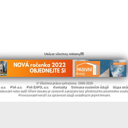
Ukázat všechny reklamy
© Všechna práva vyhrazena. 1996-2026
a.s.
PVA a.s.
PVA EXPO, a.s.
Kontakty
Ochrana osobních údajů
Mapa strá
likování nebo další šíření obsahu je výslovně zakázáno bez předchozího písemného souhl
Provozovatel neručí za správnost údajů uváděných jinými firmami.