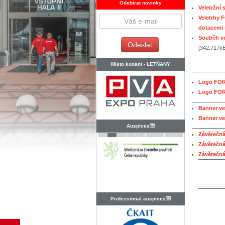
Odebírat novinky
Veletržní
Veletrhy 
dotacemi 
Souběh ve
[342.717kB
Místo konání -
LETŇANY
Logo FOR
Logo FOR
Banner ve
Banner ve
Auspices
Závěrečn
Závěrečn
Závěrečn
Professional auspices