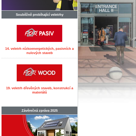
Souběžně probíhající veletrhy
14. veletrh nízkoenergetických, pasivních a
nulových staveb
19. veletrh dřevěných staveb, konstrukcí a
materiálů
Závěrečná zpráva 2025