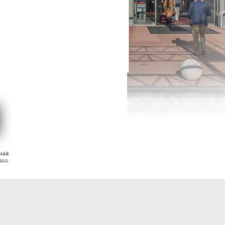
nek
asu.