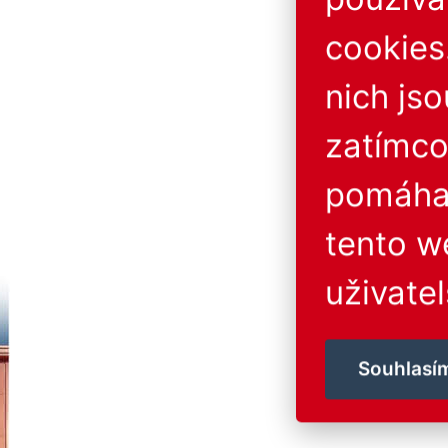
cookies
nich js
zatímco
pomáhaj
tento w
uživatel
Souhlasí