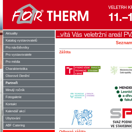
Aktuality
Katalog vystavovatelů
Seznam
Pro návštěvníky
Záštita
Pro vystavovatele
Pro média
Charakteristika
Oborové členění
Partneři
Minulý ročník
Fotogalerie
Kontakt
Kalendář akcí
Ubytování
ABF Catering
Odborná záštita