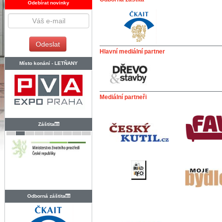
Odebírat novinky
Hlavní mediální partner
Místo konání -
LETŇANY
Mediální partneři
Záštita
Odborná záštita