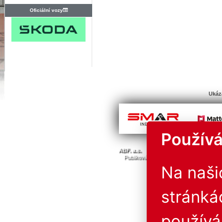
Oficiální vozy
Ukáz
Používá
© Všechna 
ABF. a.s.
PVA a.s.
PVA EXPO, a.s.
Publikování nebo další šíření obsahu j
Provozovatel neručí za 
Na naš
stránká
použív