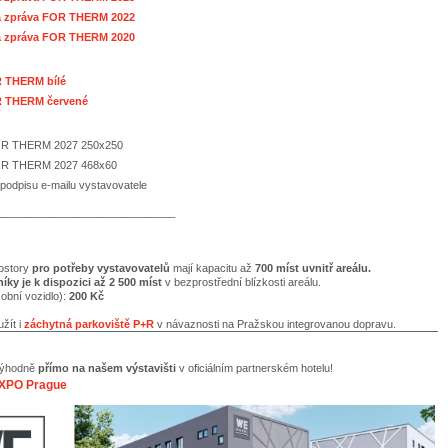
á zpráva FOR THERM 2022
á zpráva FOR THERM 2020
R THERM
bílé
 THERM červené
OR THERM 2027 250x250
OR THERM 2027 468x60
podpisu e-mailu vystavovatele
______________________________
ostory
pro potřeby vystavovatelů
mají kapacitu až
700 míst uvnitř areálu.
íky je k dispozici až 2 500 míst
v bezprostřední blízkosti areálu.
obní vozidlo):
200 Kč
žít i
záchytná parkoviště P+R
v návaznosti na Pražskou integrovanou dopravu.
 výhodně
přímo na našem výstavišti
v oficiálním partnerském hotelu!
EXPO Prague