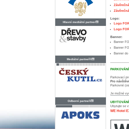
Závěrečn
Závěrečn
Logo:
Hlavní mediální partner
Logo FO
Logo FOR
Banner:
Banner F
Banner F
Banner do 
Mediální partneřři
__________
PARKOVÁNÍ
Parkovací pr
Pro návštěvn
Parkovné (os
Je možné vyu
Odborní partneři
UBYTOVÁNÍ
Ubytujte se
WE Hotel 