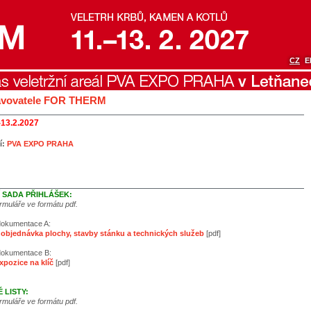
CZ
E
avovatele FOR THERM
-13.2.2027
í:
PVA EXPO PRAHA
 SADA PŘIHLÁŠEK:
ormuláře ve formátu pdf.
dokumentace A:
objednávka plochy, stavby stánku a technických služeb
[pdf]
dokumentace B:
xpozice na klíč
[pdf]
 LISTY:
ormuláře ve formátu pdf.