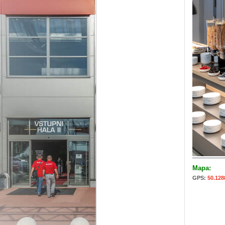
Mapa:
GPS:
50.128