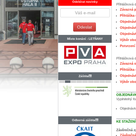
Odebírat novinky
Přihlášková
Závazná p
Přihláška
Objednávk
Objednávk
Objednávk
Místo konání -
LETŇANY
Výběr obo
Potvrzení 
Přihlášková
Závazná o
Přihláška
Objednávk
Záštita
Výběr obo
OBJEDNÁVK
Vyplnitelný f
Objednávk
Odborná záštita
KE STAŽENÍ
Závěrečná z
Závěrečn