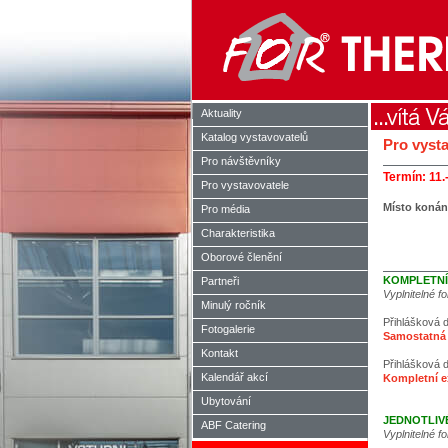
Aktuality
Katalog vystavovatelů
Pro vyst
Pro návštěvníky
Termín: 11.
Pro vystavovatele
Místo konán
Pro média
Charakteristika
Oborové členění
KOMPLETNÍ
Partneři
Vyplnitelné f
Minulý ročník
Přihlášková 
Fotogalerie
Samostatná 
Kontakt
Přihlášková 
Kalendář akcí
Kompletní e
Ubytování
JEDNOTLIVÉ
ABF Catering
Vyplnitelné f