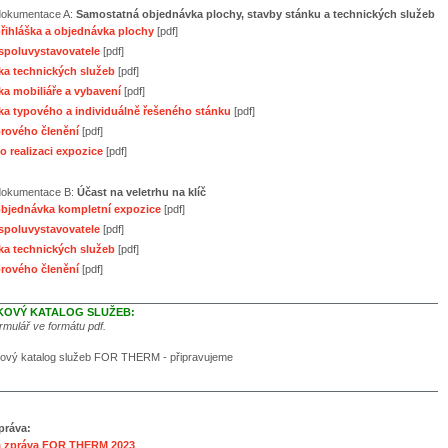
 dokumentace A:
Samostatná objednávka plochy, stavby stánku a technických služeb
řihláška a objednávka plochy
[pdf]
 spoluvystavovatele
[pdf]
a technických služeb
[pdf]
a mobiliáře a vybavení
[pdf]
a typového a individuálně řešeného stánku
[pdf]
rového členění
[pdf]
o realizaci expozice
[pdf]
 dokumentace B:
Účast na veletrhu na klíč
bjednávka kompletní expozice
[pdf]
 spoluvystavovatele
[pdf]
a technických služeb
[pdf]
rového členění
[pdf]
OVÝ KATALOG SLUŽEB:
ormulář ve formátu pdf.
ový katalog služeb FOR THERM - připravujeme
práva:
á zpráva FOR THERM 2023