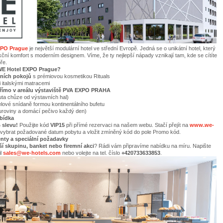
XPO Prague
je největší modulární hotel ve střední Evropě. Jedná se o unikátní hotel, který
kční komfort s moderním designem. Víme, že ty nejlepší nápady vznikají tam, kde se cítíte
ře.
WE Hotel EXPO Prague?
ních pokojů
s prémiovou kosmetikou Rituals
 italskými matracemi
římo v areálu výstaviště PVA EXPO PRAHA
a chůze od výstavních hal)
lové snídaně formou kontinentálního bufetu
roviny a domácí pečivo každý den)
abídka
 slevu!
Použijte
kód
VIP15
při přímé rezervaci na našem webu. Stačí přejít na
www.we-
 vybrat požadované datum pobytu a vložit zmíněný kód do pole Promo kód.
enty a speciální požadavky
ší skupinu, banket nebo firemní akci
? Rádi vám připravíme nabídku na míru. Napište
il
sales@we-hotels.com
nebo volejte na tel. číslo
+420733633853
.