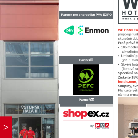
Partner pro energetiku PVA EXPO
PRAHA
WE Hotel E
propojuje fun
skutečně dob
Proč právě 
•
105 moder
a kvalitními
• Umístění
p
Partner
(jen 1 minut
• Skvělé hote
(čerstvé su
Speciální n
Získejte 15%
hotels.com
,
Skupiny, ev
Plánujete
vět
nám na e-ma
Partneři