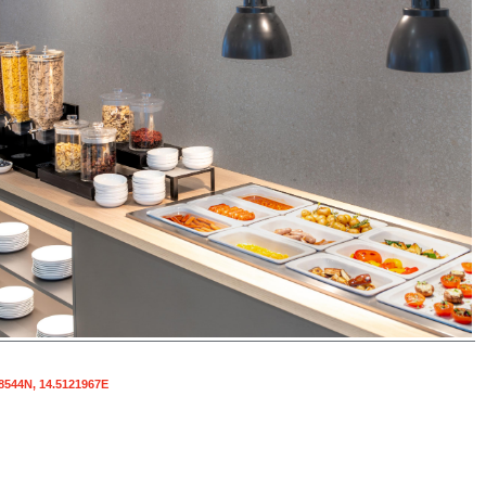
8544N, 14.5121967E