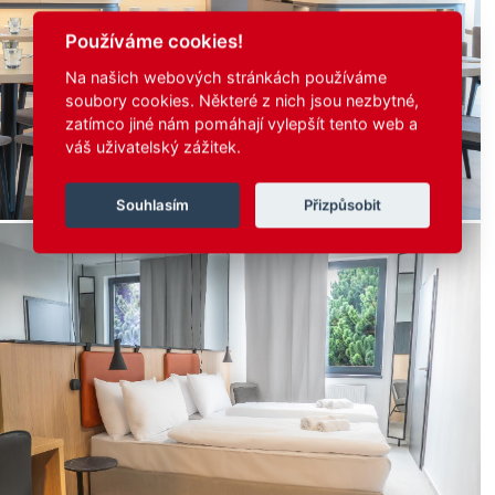
Používáme cookies!
Na našich webových stránkách používáme
soubory cookies. Některé z nich jsou nezbytné,
zatímco jiné nám pomáhají vylepšít tento web a
váš uživatelský zážitek.
Souhlasím
Přizpůsobit