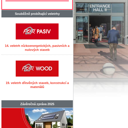
Souběžně probíhající veletrhy
14. veletrh nízkoenergetických, pasivních a
nulových staveb
19. veletrh dřevěných staveb, konstrukcí a
materiálů
Závěrečná zpráva 2025