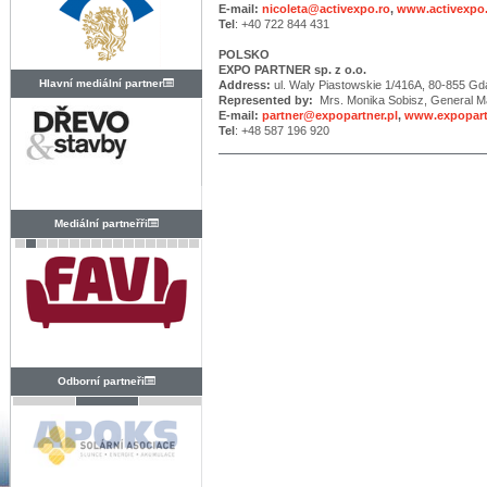
E-mail:
nicoleta@activexpo.ro
,
www.activexpo
Tel
: +40 722 844 431
POLSKO
EXPO PARTNER sp. z o.o.
Hlavní mediální partner
Address:
ul. Waly Piastowskie 1/416A, 80-855 G
Represented by:
Mrs. Monika Sobisz, General M
E-mail:
partner@expopartner.pl
,
www.expopart
Tel
: +48 587 196 920
Mediální partneřři
Odborní partneři