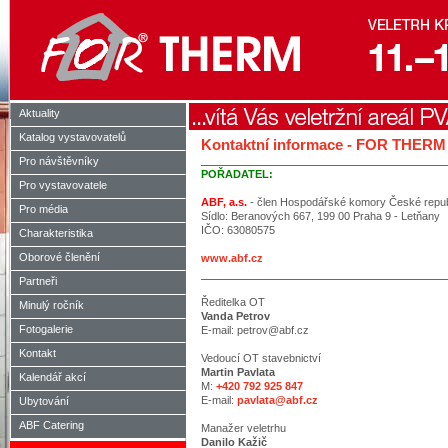
Aktuality
Katalog vystavovatelů
Kontaktní informace - FOR THERM
Pro návštěvníky
POŘADATEL:
Pro vystavovatele
ABF, a.s.
- člen Hospodářské komory České repub
Pro média
Sídlo: Beranových 667, 199 00 Praha 9 - Letňany
IČO: 63080575
Charakteristika
Oborové členění
www.abf.cz
Partneři
Ředitelka OT
Minulý ročník
Vanda Petrov
Fotogalerie
E-mail: petrov@abf.cz
Kontakt
Vedoucí OT stavebnictví
Martin Pavlata
Kalendář akcí
M:
+420 792 925 847
E-mail:
pavlata@abf.cz
Ubytování
ABF Catering
Manažer veletrhu
Danilo Kažič