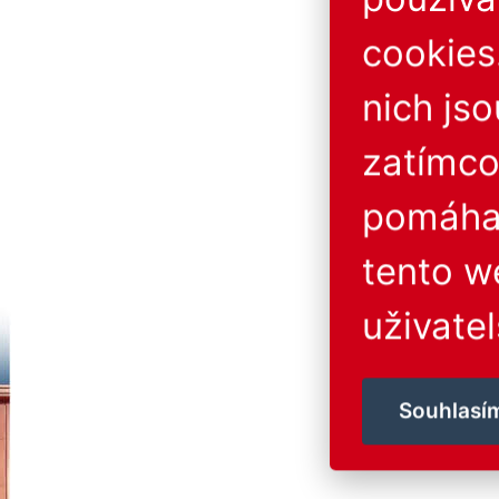
cookies
nich js
zatímco
pomáhaj
tento w
uživatel
Souhlasí