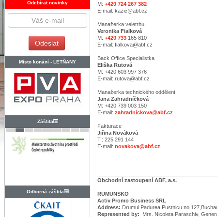
Odebírat novinky
M:
+420 724 267 382
E-mail: kazic@abf.cz
Manažerka veletrhu
Veronika Fialková
M:
+420 733
165 810
E-mail: fialkova@abf.cz
Back Office Specialistka
Místo konání -
LETŇANY
Eliška Rutová
M: +420 603 997 376
E-mail: rutova@abf.cz
Manažerka technického oddělení
Jana Zahradníčková
M: +420 739 003 150
E-mail:
zahradnickova@abf.cz
Záštita
Fakturace
Jiřina Nováková
T.: 225 291 144
E-mail:
novakova@abf.cz
Obchodní zastoupení ABF, a.s.
Odborná záštita
RUMUNSKO
Activ Promo Business SRL
Address:
Drumul Padurea Pustnicu no.127,Bucha
Represented by:
Mrs. Nicoleta Paraschiv, Gener