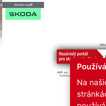
Oficiální vozy
Ukáz
Používá
© Všechna 
ABF. a.s.
PVA a.s.
PVA EXPO, a.s.
Publikování nebo další šíření obsahu j
Provozovatel neručí za 
Na naš
stránká
použív