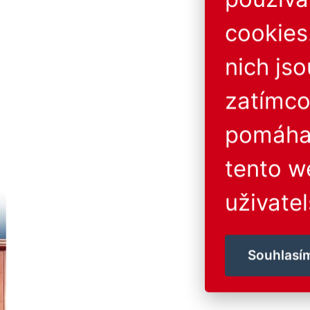
cookies
nich js
zatímco
pomáhaj
tento w
uživatel
Souhlasí