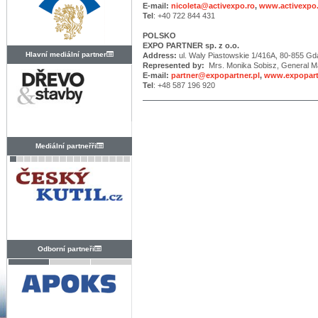
E-mail:
nicoleta@activexpo.ro
,
www.activexpo
Tel
: +40 722 844 431
POLSKO
EXPO PARTNER sp. z o.o.
Hlavní mediální partner
Address:
ul. Waly Piastowskie 1/416A, 80-855 G
Represented by:
Mrs. Monika Sobisz, General M
E-mail:
partner@expopartner.pl
,
www.expopart
Tel
: +48 587 196 920
Mediální partneřři
Odborní partneři