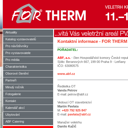
Aktuality
Katalog vystavovatelů
Kontaktní informace - FOR THERM
Pro návštěvníky
POŘADATEL:
Pro vystavovatele
ABF, a.s.
- člen Hospodářské komory České repub
Pro média
Sídlo: Beranových 667, 199 00 Praha 9 - Letňany
IČO: 63080575
Charakteristika
Oborové členění
www.abf.cz
Partneři
Ředitelka OT
Minulý ročník
Vanda Petrov
Fotogalerie
E-mail: petrov@abf.cz
Kontakt
Vedoucí OT stavebnictví
Martin Pavlata
Kalendář akcí
M:
+420 792 925 847
E-mail:
pavlata@abf.cz
Ubytování
ABF Catering
Manažer veletrhu
Danilo Kažič