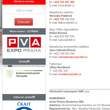
Odebírat novinky
M:
+420 724 267 382
E-mail: kazic@abf.cz
Manažerka veletrhu
Veronika Fialková
M:
+420 733
165 810
E-mail: fialkova@abf.cz
Back Office Specialistka
Místo konání -
LETŇANY
Eliška Rutová
M: +420 603 997 376
E-mail: rutova@abf.cz
Manažerka technického oddělení
Jana Zahradníčková
M: +420 739 003 150
E-mail:
zahradnickova@abf.cz
Záštita
Fakturace
Jiřina Nováková
T.: 225 291 144
E-mail:
novakova@abf.cz
Obchodní zastoupení ABF, a.s.
Odborná záštita
RUMUNSKO
Activ Promo Business SRL
Address:
Drumul Padurea Pustnicu no.127,Bucha
Represented by:
Mrs. Nicoleta Paraschiv, Gener