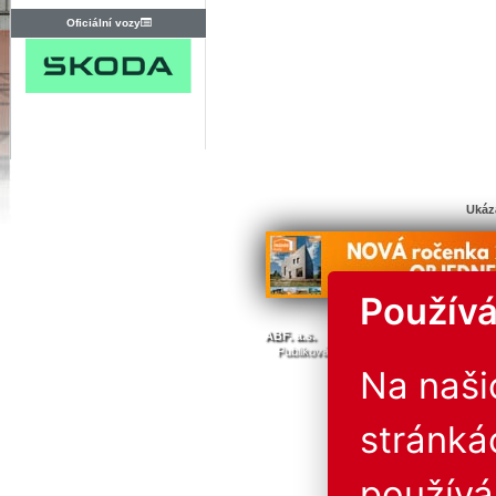
Oficiální vozy
Ukáz
Používá
© Všechna 
ABF. a.s.
PVA a.s.
PVA EXPO, a.s.
Publikování nebo další šíření obsahu j
Provozovatel neručí za 
Na naš
stránká
použív