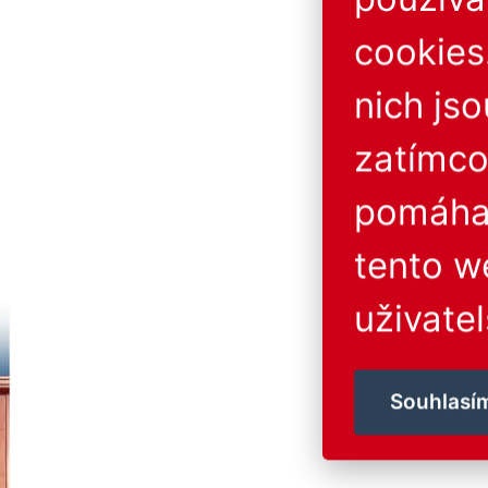
cookies
nich js
zatímco
pomáhaj
tento w
uživatel
Souhlasí