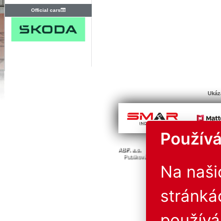
Official cars
Ukáz
Používá
© Všechna 
ABF. a.s.
PVA a.s.
PVA EXPO, a.s.
Publikování nebo další šíření obsahu j
Provozovatel neručí za 
Na naš
stránká
použív