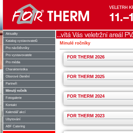
Aktuality
Katalog vystavovatelů
Minulé ročníky
Pro návštěvníky
Pro vystavovatele
FOR THERM 2026
Pro média
Charakteristika
FOR THERM 2025
Oborové členění
Partneři
Minulý ročník
FOR THERM 2024
Fotogalerie
Kontakt
Kalendář akcí
FOR THERM 2023
Ubytování
ABF Catering