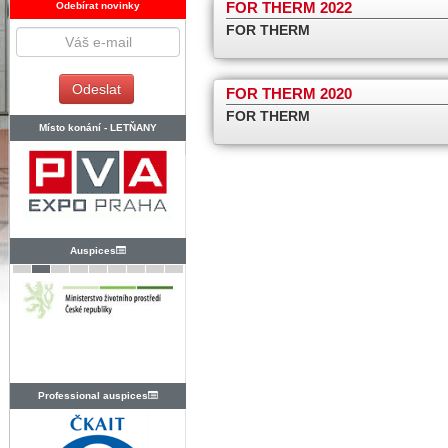
FOR THERM 2022
Odebírat novinky
FOR THERM
FOR THERM 2020
FOR THERM
Místo konání -
LETŇANY
Auspices
Professional auspices