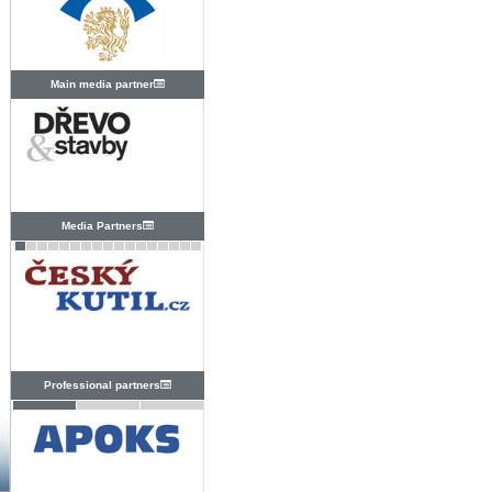
Main media partner
Media Partners
Professional partners