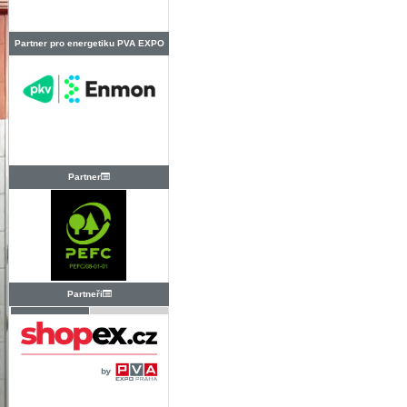
Partner pro energetiku PVA EXPO
PRAHA
Partner
Partneři