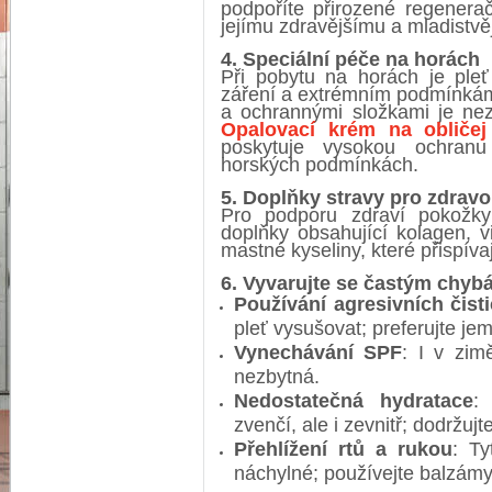
podpoříte přirozené regenera
jejímu zdravějšímu a mladistvě
4. Speciální péče na horách
Při pobytu na horách je ple
záření a extrémním podmínká
a ochrannými složkami je nez
Opalovací krém na obliče
poskytuje vysokou ochran
horských podmínkách.
5. Doplňky stravy pro zdravo
Pro podporu zdraví pokožky
doplňky obsahující kolagen, 
mastné kyseliny, které přispívají
6. Vyvarujte se častým chyb
Používání agresivních čist
pleť vysušovat; preferujte je
Vynechávání SPF
: I v zi
nezbytná.
Nedostatečná hydratace
:
zvenčí, ale i zevnitř; dodržujt
Přehlížení rtů a rukou
: Ty
náchylné; používejte balzámy