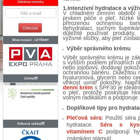
Odebírat novinky
1.Intenzivní hydratace a výži
V chladném zimním období je
prvkem péče o pleť. Nízké t
přirozenou ochrannou ba
dehydrataci, suchým šupinkám
důležité používat produkty,
výživné složky, aby pleť zůsta
Místo konání -
LETŇANY
Výběr správného krému
Výběr správného krému je zá
s vyšším podílem přírodních o
nebo jojobový, dodávají pokožc
ochrannou bariéru. Důležitou ro
hyaluronová, glycerin nebo ce
Záštita
vlhkost uvnitř pokožky. Např
denní krém
s SPF30 je ideáln
o pleť, protože poskytuje hlo
volným radikálům a podporuje 
Doplňkové tipy pro hydrata
Pleťová séra
: Použití séra
hydratace.
Séra s kyse
Odborná záštita
vitamínem C
podporují hyd
známkám stárnutí.