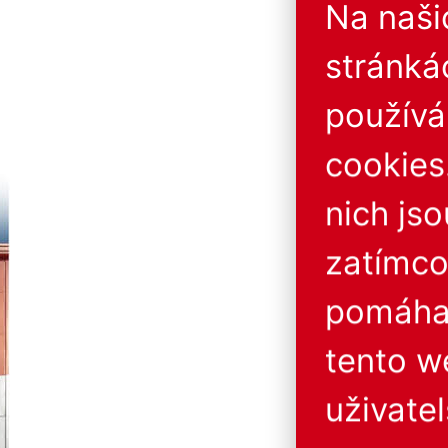
Na naš
stránká
použív
cookies
nich js
zatímco
pomáhaj
tento w
uživatel