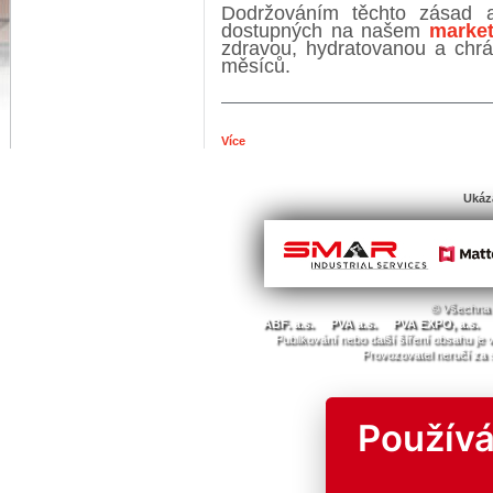
Dodržováním těchto zásad 
dostupných na našem
market
zdravou, hydratovanou a chr
měsíců.
Více
Ukáz
© Všechna 
ABF. a.s.
PVA a.s.
PVA EXPO, a.s.
Publikování nebo další šíření obsahu j
Provozovatel neručí za 
Používá