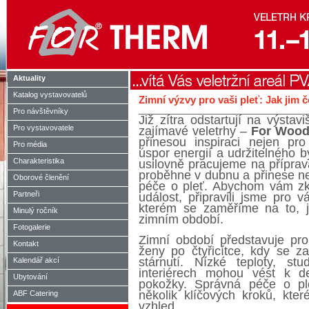
Aktuality
Katalog vystavovatelů
Zimní výzvy pro vaši pleť: Jak jim č
Pro návštěvníky
Již zítra odstartují na výst
Pro vystavovatele
zajímavé veletrhy –
For Wood,
přinesou inspiraci nejen pro
Pro média
úspor energií a udržitelného b
Charakteristika
usilovně pracujeme na přípra
proběhne v dubnu a přinese nej
Oborové členění
péče o pleť. Abychom vám zkr
Partneři
událost, připravili jsme pro 
kterém se zaměříme na to, j
Minulý ročník
zimním období.
Fotogalerie
Zimní období představuje pr
Kontakt
ženy po čtyřicítce, kdy se z
stárnutí. Nízké teploty, s
Kalendář akcí
interiérech mohou vést k de
Ubytování
pokožky. Správná péče o pl
několik klíčových kroků, které
ABF Catering
vzhled.