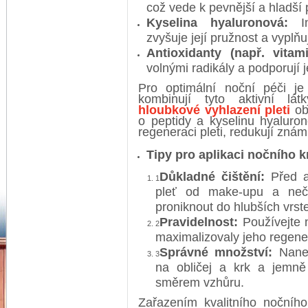
což vede k pevnější a hladší p
Kyselina hyaluronová:
In
zvyšuje její pružnost a vyplň
Antioxidanty (např. vita
volnými radikály a podporují je
Pro optimální noční péči je
kombinují tyto aktivní lá
hloubkové vyhlazení pleti
ob
o peptidy a kyselinu hyaluro
regeneraci pleti, redukují znám
Tipy pro aplikaci nočního 
Důkladné čištění:
Před ap
1
pleť od make-upu a nečis
proniknout do hlubších vrst
Pravidelnost:
Používejte 
2
maximalizovaly jeho regene
Správné množství:
Nanes
3
na obličej a krk a jemně
směrem vzhůru.
Zařazením kvalitního nočníh