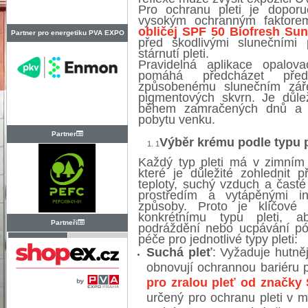
Pro ochranu pleti je dopor
vysokým ochranným faktor
obličej SPF 50 Biofresh Su
Partner pro energetiku PVA EXPO
před škodlivými slunečními
PRAHA
stárnutí pleti.
Pravidelná aplikace opalo
pomáhá předcházet před
způsobenému slunečním záře
pigmentových skvrn. Je důle
během zamračených dnů a ob
pobytu venku.
Partner
Výběr krému podle typu p
1
Každý typ pleti má v zimním 
které je důležité zohlednit 
teploty, suchý vzduch a časté
prostředím a vytápěnými int
způsoby. Proto je klíčové 
konkrétnímu typu pleti, a
Partneři
podráždění nebo ucpávání pó
péče pro jednotlivé typy pleti:
Suchá pleť
: Vyžaduje hutněj
obnovují ochrannou bariéru p
pro zralou pleť
od
značky 
určený pro ochranu pleti v 