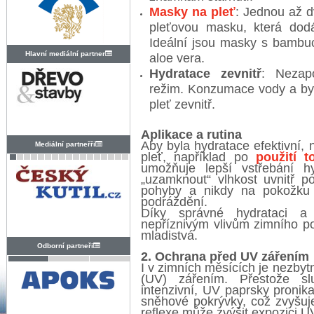
Masky na pleť
: Jednou až d
pleťovou masku, která dod
Ideální jsou masky s bamb
Hlavní mediální partner
aloe vera.
Hydratace zevnitř
: Nezap
režim. Konzumace vody a by
pleť zevnitř.
Aplikace a rutina
Aby byla hydratace efektivní,
Mediální partneřři
pleť, například po
použití t
umožňuje lepší vstřebání h
„uzamknout“ vlhkost uvnitř p
pohyby a nikdy na pokožku p
podráždění.
Díky správné hydrataci a
nepříznivým vlivům zimního p
mladistvá.
Odborní partneři
2. Ochrana před UV zářením
I v zimních měsících je nezbytn
(UV) zářením. Přestože s
intenzivní, UV paprsky pronik
sněhové pokrývky, což zvyšuj
reflexe může zvýšit expozici U