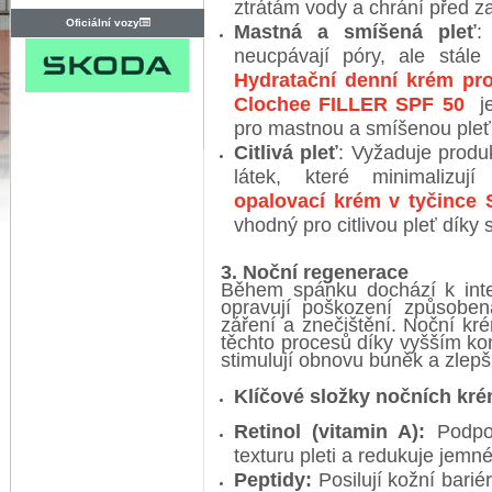
ztrátám vody a chrání před 
Oficiální vozy
Mastná a smíšená pleť
:
neucpávají póry, ale stále 
Hydratační denní krém pr
Clochee FILLER SPF 50
je
pro mastnou a smíšenou pleť
Citlivá pleť
: Vyžaduje produ
látek, které minimalizuj
opalovací krém v tyčince
vhodný pro citlivou pleť díky
3. Noční regenerace
Během spánku dochází k inten
opravují poškození způsoben
záření a znečištění. Noční kré
těchto procesů díky vyšším kon
stimulují obnovu buněk a zlepš
Klíčové složky nočních kr
Retinol (vitamin A):
Podpor
texturu pleti a redukuje jemné
Peptidy:
Posilují kožní barié