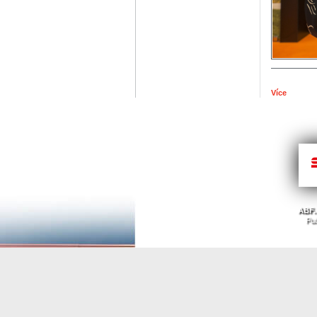
Více
ABF. 
Pub
Nahoru