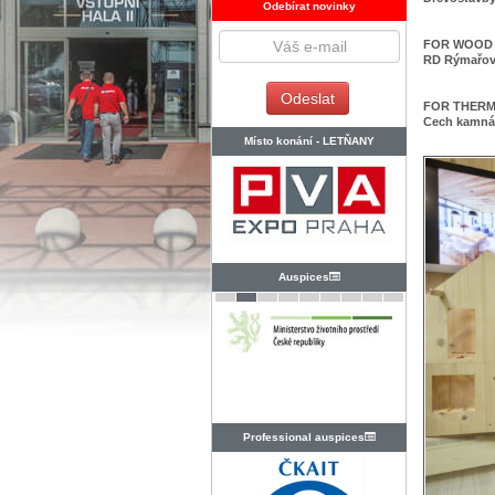
Odebírat novinky
FOR WOOD T
RD Rýmařov 
FOR THERM 
Cech kamnář
Místo konání -
LETŇANY
Auspices
Professional auspices