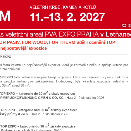
CZ
E
FOR PASIV, FOR WOOD, FOR THERM udělil ocenění TOP
nejpoutavější expozice
P EXPO
zátora veletrhu o nejpůsobivější expozici, která je zároveň funkční a splňuje kritéria pro
se zákazníkem.
TOP EXPO
byly vyhlášeny nejpůsobivější expozice, které jsou zároveň i vysoce funkční a
téria pro komunikaci se zákazníkem. Hodnoceny byly všechny expozice veletrhů v
2
2
do 30 m
a nad 30 m
.
2
OP EXPO – kategorie do 30 m
získaly expozice:
ÄRMERÜCKGEWINNUNG GMBH & CO. KG
- Hala 2 - číslo stánku 2C08
2
OP EXPO – kategorie nad 30 m
získaly expozice:
řský průmysl v.o.s
- Hala 2 - číslo stánku 2B06
2
OP EXPO – kategorie do 30 m
získaly expozice:
Biskup, s.r.o
. - Hala 5 - číslo stánku 5A10