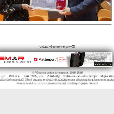
Ukázat všechny reklamy
© Všechna práva vyhrazena. 1996-2026
a.s.
PVA a.s.
PVA EXPO, a.s.
Kontakty
Ochrana osobních údajů
Mapa strá
likování nebo další šíření obsahu je výslovně zakázáno bez předchozího písemného souhl
Provozovatel neručí za správnost údajů uváděných jinými firmami.