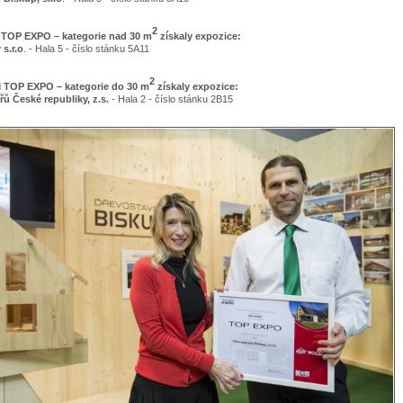
2
OP EXPO – kategorie nad 30 m
získaly expozice:
s.r.o
. - Hala 5 - číslo stánku 5A11
2
TOP EXPO – kategorie do 30 m
získaly expozice:
ů České republiky, z.s.
- Hala 2 - číslo stánku 2B15