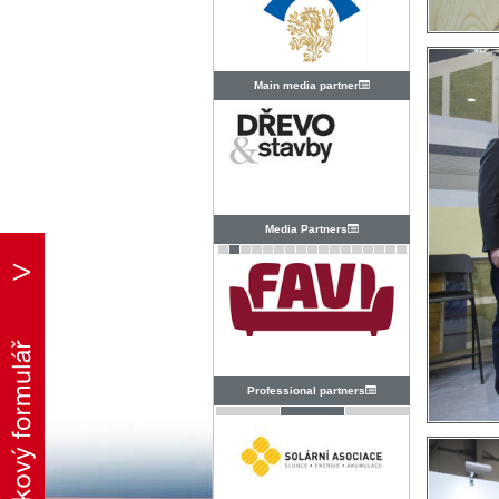
Main media partner
Media Partners
Professional partners