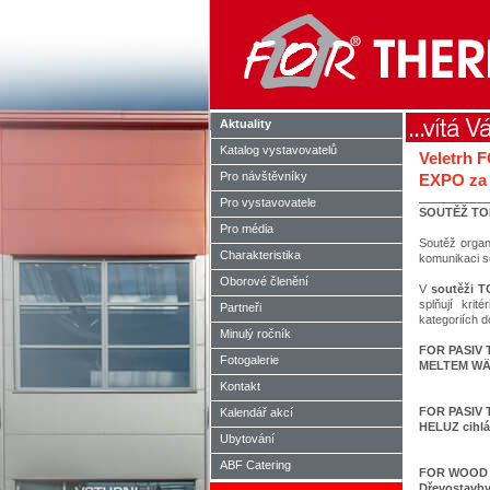
Aktuality
Katalog vystavovatelů
Veletrh 
Pro návštěvníky
EXPO za 
Pro vystavovatele
SOUTĚŽ TO
Pro média
Soutěž organi
Charakteristika
komunikaci 
Oborové členění
V
soutěži 
splňují kri
Partneři
kategoriích 
Minulý ročník
FOR PASIV T
Fotogalerie
MELTEM W
Kontakt
FOR PASIV T
Kalendář akcí
HELUZ cihlá
Ubytování
ABF Catering
FOR WOOD T
Dřevostavby 