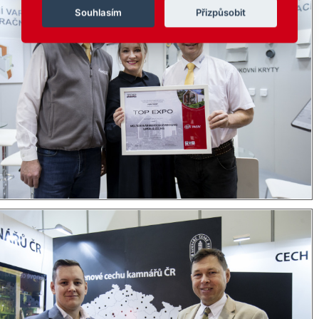
Souhlasím
Přizpůsobit