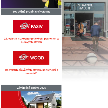
Souběžně probíhající veletrhy
14. veletrh nízkoenergetických, pasivních a
nulových staveb
19. veletrh dřevěných staveb, konstrukcí a
materiálů
Závěrečná zpráva 2025