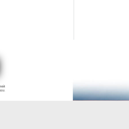
nek
asu.