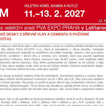
CZ
E
KÉ DESKY Z DŘEVNÍ VLNY A CEMENTU S POŽÁRNÍ
STÍ A2
ustika je velké téma nejen v dřevostavbách, a proto se snažíme přinášet aktuální novinky
 této oblasti. Firma ACUTEC s.r.o., která je specialistou v oboru akustiky, zastupuje
obců prémiových materiálů se zaměřením na kvalitní materiály. Jedním z nich jsou desky
D, vyráběné z dřevní vlny a cementu (tzv. heraklit), které jsou použité například
prostory Lufthanzy, Astra Zeneca, sportovní haly, školící centra, nebo například státní
bečském parním pivovaru. Díky těmto zkušenostem se můžete na ně můžete v klidu
dí Vám, jakou skladbu zvolit, nebo se na ně můžete obrátit s řešením konkrétního detailu.
í je i možnost měření dozvuku, nebo jeho výpočtů.
ou desek je požární odolnost třídy A2 (nehořlavé), mechanická odolnost a vysoký útlum.
talace můžete docílit pohlcení zvukových vln až o 90% (aw 0,9). Díky tomu jsou ideálním
ro řešení akustiky. Na výrobu se používá pouze dřevní vlna, portlandský cement a voda.
ehydy, žádná jiná pojiva. Tím je deska bez škodlivin a splňuje přísné normy na certifikaci
Povrchová úprava může být přírodní (bez úpravy), bílá, černá šedá a zakázkově odstíny
arev. Tak se dá specifikovat široká produktová nabídka, které je nově k dispozici. Kromě
h formátů 2400 x 600mm, 1200 x 600mm, 600 x 600mm a pro „T24“ systémy 595 x
ce frézuje zakázkově také baffle, nebo různé formáty pro designové prvky, jako jsou