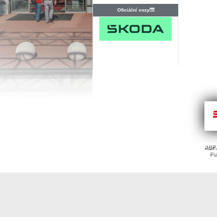
Oficiální vozy
ABF. 
Pub
Nahoru