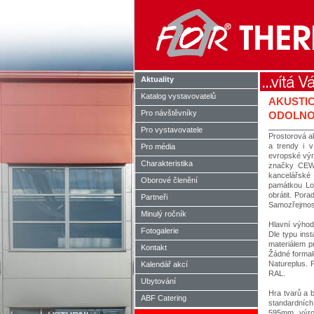
Aktuality
Katalog vystavovatelů
AKUSTIC
Pro návštěvníky
ODOLNO
Pro vystavovatele
Prostorová ak
a trendy i v
Pro média
evropské výr
Charakteristika
značky CEWOO
kancelářské 
Oborové členění
památkou Lo
obrátit. Pora
Partneři
Samozřejmost
Minulý ročník
Hlavní výhod
Fotogalerie
Dle typu ins
materiálem p
Kontakt
Žádné formald
Natureplus. 
Kalendář akcí
RAL.
Ubytování
Hra tvarů a b
ABF Catering
standardníc
595mm, výrob