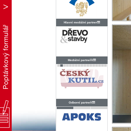
Hlavní mediální partner
Mediální partneřři
Odborní partneři