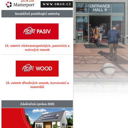
Souběžně probíhající veletrhy
14. veletrh nízkoenergetických, pasivních a
nulových staveb
19. veletrh dřevěných staveb, konstrukcí a
materiálů
Závěrečná zpráva 2025