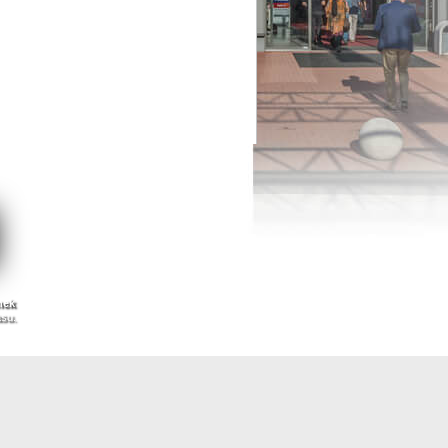
nek
asu.