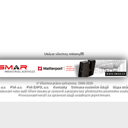
Ukázat všechny reklamy
© Všechna práva vyhrazena. 1996-2026
a.s.
PVA a.s.
PVA EXPO, a.s.
Kontakty
Ochrana osobních údajů
Mapa strá
likování nebo další šíření obsahu je výslovně zakázáno bez předchozího písemného souhl
Provozovatel neručí za správnost údajů uváděných jinými firmami.