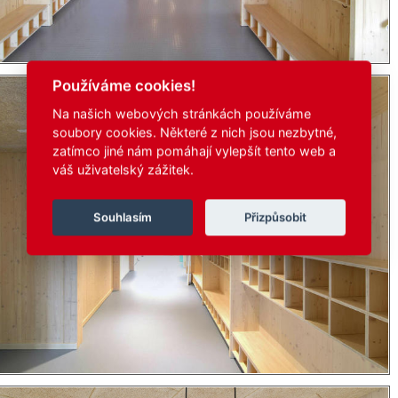
Používáme cookies!
Na našich webových stránkách používáme
soubory cookies. Některé z nich jsou nezbytné,
zatímco jiné nám pomáhají vylepšít tento web a
váš uživatelský zážitek.
Souhlasím
Přizpůsobit