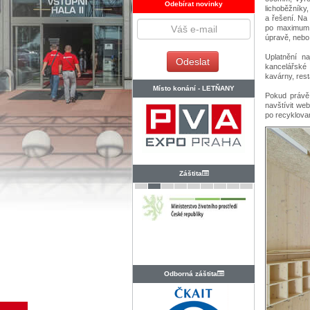
Odebírat novinky
lichoběžníky,
a řešení. Na
po maximum 3
úpravě, neb
Uplatnění n
kancelářské 
kavárny, rest
Místo konání -
LETŇANY
Pokud právě 
navštívit we
po recyklova
Záštita
Odborná záštita