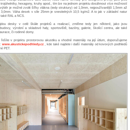
 trojúhelníky, hexagony, kruhy apod., tím lze na jednom projektu dosáhnout více možností
 výběr je možné zvolit šířky vlákna (tedy struktury) od 1,0mm, nejpoužívanější 1,5mm až
,0mm. Váha desek v síle 25mm je snesitelných 10,5 kg/m2. A to jak v základní natur
o také RAL a NCS.
ajdou desky v celé škále projektů a realizací, zmiňme tedy jen některé, jako jsou
budovy, výrobní a skladové haly, sportoviště, bazény, galerie, školící centra, ale také
aurace, či rodinné domy.
řešíte v projektu prostorovou akustiku a vhodné materiály na její útlum, doporučujeme
b:
www.akustickepodhledy.cz
, kde také najdete i další materiály od kovových podhledů
né PET.