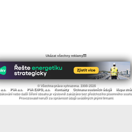
Ukázat všechny reklamy
© Všechna práva vyhrazena. 1996-2026
a.s.
PVA a.s.
PVA EXPO, a.s.
Kontakty
Ochrana osobních údajů
Mapa strá
likování nebo další šíření obsahu je výslovně zakázáno bez předchozího písemného souhl
Provozovatel neručí za správnost údajů uváděných jinými firmami.