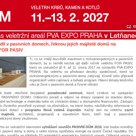
CZ
E
dlí v pasivních domech, řeknou jejich majitelé domů na
 FOR PASIV
Ti, co se chtějí dozvědět maximum o nízkoenergetických a pasivních
domech, by si neměli nechat ujít další ročník veletrhu FOR PASIV,
který se uskuteční již 9. až 11. února 2017 na výstavišti PVA EXPO
PRAHA. Na veletrhu se představí desítky společností, které se
nízkoenergetickými a pasivními domy zabývají. Kromě toho připravili
organizátoři velmi zajímavý a bohatý program. Hlavní témata letošního
roku je život v pasivním domě a řízené větrání.
šti bude otevřené bezplatné
poradenské centrum
, které vznikne ve spolupráci
ASIVNÍHO DOMU. Odborníci poradí a odpoví na dotazy spojené se stavbou domu,
né technologie a materiálu nebo se získáním dotací a dostupného financování. Zástupci
du životního prostředí vystoupí na přednášce, na které budou návštěvníky informovat o
ískání dotací z
programu Nová zelená úsporám
. Každý den na veletrhu
zazní
majitelů
, architektů, projektantů a stavebních firem, kteří mají s pasivními
etickými domy zkušenost.
trhu se uskuteční slavnostní
vyhlášení soutěže PASIVNÍ DŮM 2016
, kde budou oceněny
ší pasivní domy a domy s velmi nízkou spotřebou energie na území České republiky. Do
níku soutěže se přihlásilo 53 originálních energeticky šetrných staveb. Odborná porota z