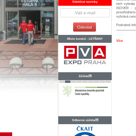
Odebírat novinky
nich vybrala 
ISOVER - ge
prostřednict
vyhrává cenu 
Podrobné in
Místo konání -
LETŇANY
Více
Záštita
Odborná záštita