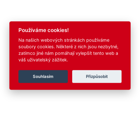
Používáme cookies!
Na našich webových stránkách používáme
soubory cookies. Některé z nich jsou nezbytné,
zatímco jiné nám pomáhají vylepšít tento web a
váš uživatelský zážitek.
Souhlasím
Přizpůsobit