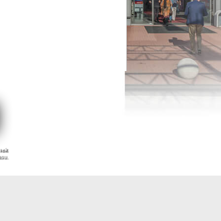
nek
asu.