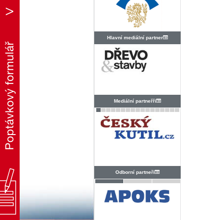
Hlavní mediální partner
Mediální partneřři
Odborní partneři