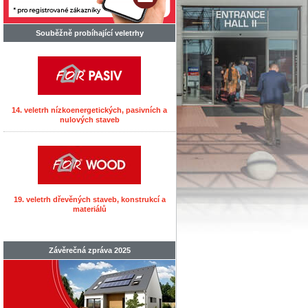
Souběžně probíhající veletrhy
14. veletrh nízkoenergetických, pasivních a
nulových staveb
19. veletrh dřevěných staveb, konstrukcí a
materiálů
Závěrečná zpráva 2025