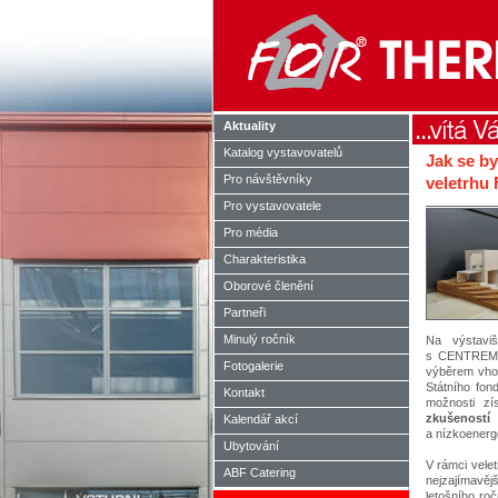
Aktuality
Katalog vystavovatelů
Jak se by
Pro návštěvníky
veletrhu
Pro vystavovatele
Pro média
Charakteristika
Oborové členění
Partneři
Minulý ročník
Na výstavi
s CENTREM P
Fotogalerie
výběrem vhod
Státního fon
Kontakt
možnosti z
zkušeností 
Kalendář akcí
a nízkoenerg
Ubytování
V rámci vele
ABF Catering
nejzajímavěj
letošního roč