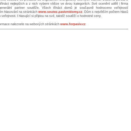
třináct nejlepších a z nich vybere vítěze ve dvou kategoriích. Své ocenění udělí i firma
nerální partner soutěže. Všech třináct domů je současně hodnoceno veřejností
vím hlasování na stránkách
www.soutez.pasivnidomy.cz
. Dům s největším počtem hlasů
veřejnosti. I hlasující si přijdou na své, taktéž soutěží o hodnotné ceny.
formace naleznete na webových stránkách
www.forpasiv.cz