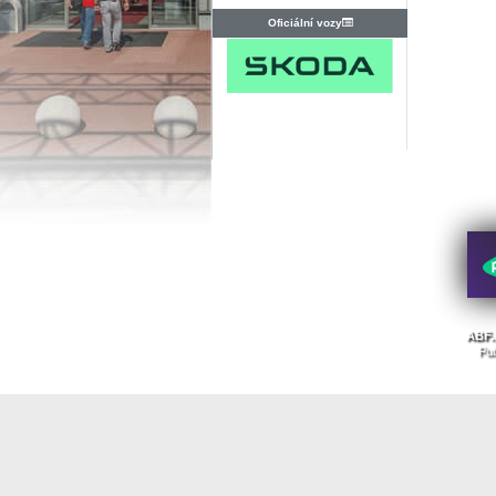
Oficiální vozy
ABF. 
Pub
Nahoru