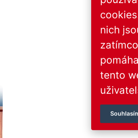
cookies
nich js
zatímco
pomáhaj
tento w
uživatel
Souhlasí