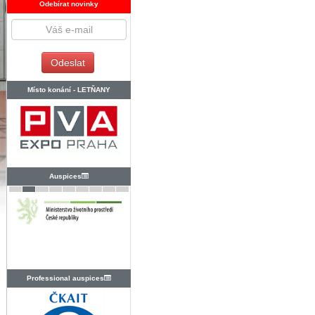
Odebírat novinky
Místo konání -
LETŇANY
Auspices
Professional auspices