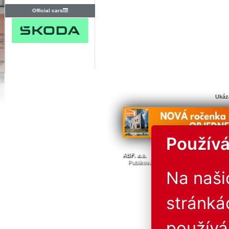
Official cars
Ukáz
Používá
© Všechna 
ABF. a.s.
PVA a.s.
PVA EXPO, a.s.
Publikování nebo další šíření obsahu j
Provozovatel neručí za 
Na naš
stránká
použív