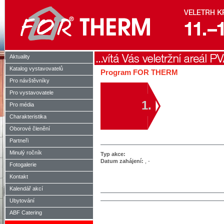
Aktuality
Katalog vystavovatelů
Program FOR THERM
Pro návštěvníky
Pro vystavovatele
1.
Pro média
Charakteristika
Oborové členění
Partneři
Minulý ročník
Typ akce:
Datum zahájení:
, -
Fotogalerie
Kontakt
Kalendář akcí
Ubytování
ABF Catering