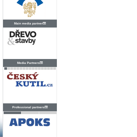
Main media partner
Media Partners
Professional partners