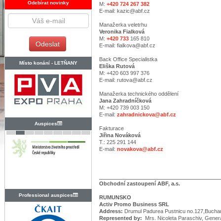
Odebírat novinky
M:
+420 724 267 382
E-mail: kazic@abf.cz
Manažerka veletrhu
Veronika Fialková
M:
+420 733
165 810
E-mail: fialkova@abf.cz
Back Office Specialistka
Místo konání -
LETŇANY
Eliška Rutová
M: +420 603 997 376
E-mail: rutova@abf.cz
Manažerka technického oddělení
Jana Zahradníčková
M: +420 739 003 150
E-mail:
zahradnickova@abf.cz
Auspices
Fakturace
Jiřina Nováková
T.: 225 291 144
E-mail:
novakova@abf.cz
Obchodní zastoupení ABF, a.s.
Professional auspices
RUMUNSKO
Activ Promo Business SRL
Address:
Drumul Padurea Pustnicu no.127,Bucha
Represented by:
Mrs. Nicoleta Paraschiv, Gener