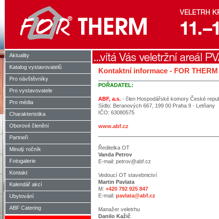
Aktuality
Katalog vystavovatelů
Kontaktní informace - FOR THERM
Pro návštěvníky
POŘADATEL:
Pro vystavovatele
ABF, a.s.
- člen Hospodářské komory České repub
Pro média
Sídlo: Beranových 667, 199 00 Praha 9 - Letňany
IČO: 63080575
Charakteristika
Oborové členění
www.abf.cz
Partneři
Ředitelka OT
Minulý ročník
Vanda Petrov
Fotogalerie
E-mail: petrov@abf.cz
Kontakt
Vedoucí OT stavebnictví
Martin Pavlata
Kalendář akcí
M:
+420 792 925 847
E-mail:
pavlata@abf.cz
Ubytování
ABF Catering
Manažer veletrhu
Danilo Kažič