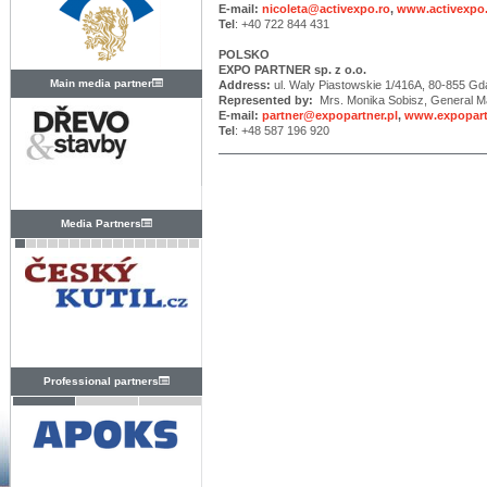
E-mail:
nicoleta@activexpo.ro
,
www.activexpo
Tel
: +40 722 844 431
POLSKO
EXPO PARTNER sp. z o.o.
Main media partner
Address:
ul. Waly Piastowskie 1/416A, 80-855 G
Represented by:
Mrs. Monika Sobisz, General M
E-mail:
partner@expopartner.pl
,
www.expopart
Tel
: +48 587 196 920
Media Partners
Professional partners