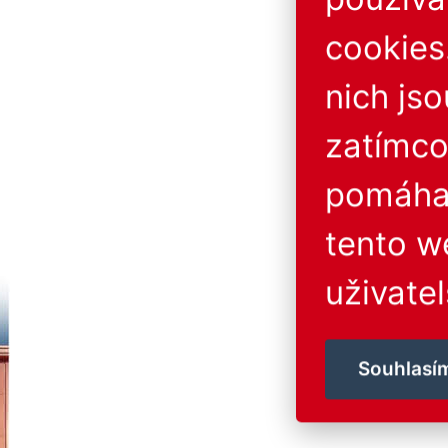
cookies
nich js
zatímco
pomáhaj
tento w
uživatel
Souhlasí