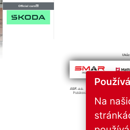
Official cars
Ukáz
Používá
© Všechna 
ABF. a.s.
PVA a.s.
PVA EXPO, a.s.
Publikování nebo další šíření obsahu j
Provozovatel neručí za 
Na naš
stránká
použív