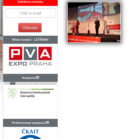
Odebírat novinky
Místo konání -
LETŇANY
Auspices
Professional auspices