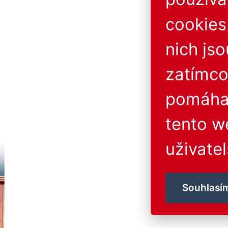
cookies
nich js
zatímco
pomáhaj
tento w
uživatel
Souhlasí