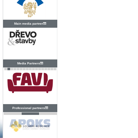
Main media partner
Media Partners
Professional partners