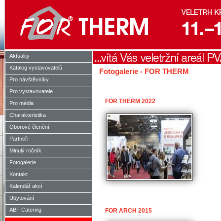
Aktuality
Katalog vystavovatelů
Fotogalerie - FOR THERM
Pro návštěvníky
Pro vystavovatele
FOR THERM 2022
Pro média
Charakteristika
Oborové členění
Partneři
Minulý ročník
Fotogalerie
Kontakt
Kalendář akcí
Ubytování
ABF Catering
FOR ARCH 2015