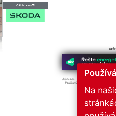
Official cars
Ukáz
Používá
© Všechna 
ABF. a.s.
PVA a.s.
PVA EXPO, a.s.
Publikování nebo další šíření obsahu j
Provozovatel neručí za 
Na naš
stránká
použív