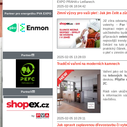
EXPO PRAHA v Letňanech.
2025-02-06 18:04:42
Zimní výzvy pro vaši pleť: Jak jim čelit a z
Partner pro energetiku PVA EXPO
Již zítra odstar
PRAHA
veletrhy –
For 
inspiraci nejen 
udržitelného byd
přípravách
vele
nejnovější trendy
čekání na tuto j
praktický článek
o pleť v zimním o
Partner
2025-02-05 13:28:03
Tradiční vaření na moderních kamnech
Vaření jako od b
na
krbových 
deskou.
Přijďte
2C
.
Rádi vám ukáže
Partneři
k informacím v
návštěvu.
2025-02-05 10:29:11
Jak opravit zaplavenou dřevostavbu či vybr