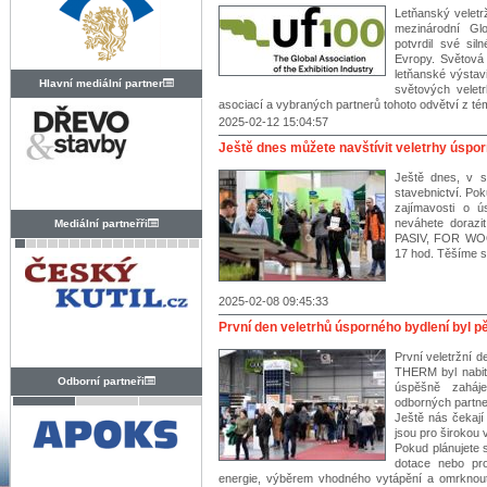
Letňanský veletr
mezinárodní Gl
potvrdil své si
Evropy. Světová
letňanské výstavi
Hlavní mediální partner
světových velet
asociací a vybraných partnerů tohoto odvětví z té
2025-02-12 15:04:57
Ještě dnes můžete navštívit veletrhy úspor
Ještě dnes, v s
stavebnictví. Po
zajímavosti o ú
neváhete doraz
Mediální partneřři
PASIV, FOR WOO
17 hod. Těšíme s
2025-02-08 09:45:33
První den veletrhů úsporného bydlení byl p
První veletržní
THERM byl nabit
Odborní partneři
úspěšně zaháj
odborných partne
Ještě nás čekají
jsou pro širokou 
Pokud plánujete s
dotace nebo pro
energie, výběrem vhodného vytápění a omrknout 