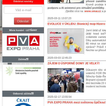
přesné zaměřov
Odebírat novinky
Kromě prodeje 
podporu a AI asistenci pro virtuální prohlídky
.
Zjistěte více na
www.smar.cz
a po
2025-03-11 13:07:23
EVOLUCE V ÚKLIDU: Bionický mop Hizero 
Místo konání -
LETŇANY
Jarní úklid už kl
úklid hned te
zvládnete zametá
Díky automatické
80 minut se sta
zpráva? Právě 
Nechte se přesvě
2025-03-03 12:45:23
Záštita
ZÁJEM O ÚSPORNÉ DOMY JE VELKÝ!
Důkazem této sk
veletrhů FOR P
Střechy-Solár-Ře
Branami výstavi
dnů bezmála 23 t
moderní technolog
Odborná záštita
2025-02-17 13:55:54
PVA EXPO PRAHA mezi světovou špičkou!