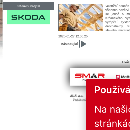
Veletržní soub
Oficiální vozy
všechna odvětví 
se jedná o sta
letňanského vý
vytápěcí systé
dřevostavby, r
stavební materiály
2025-01-27 12:55:25
následující
Ukáz
Používá
© Všechna 
ABF. a.s.
PVA a.s.
PVA EXPO, a.s.
Publikování nebo další šíření obsahu j
Provozovatel neručí za 
Na naš
stránká