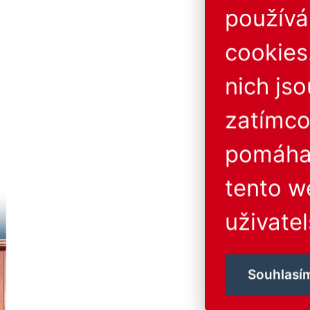
použív
cookies
nich js
zatímco
pomáhaj
tento w
uživatel
Souhlasí