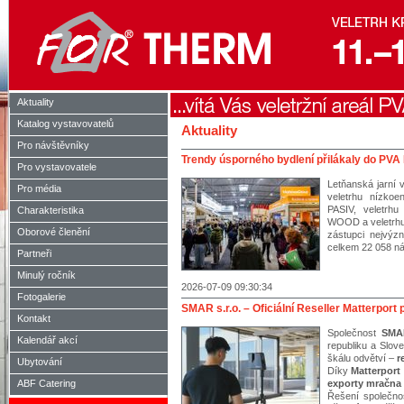
Aktuality
Katalog vystavovatelů
Aktuality
Pro návštěvníky
Trendy úsporného bydlení přilákaly do PVA
Pro vystavovatele
Letňanská jarní 
Pro média
veletrhu nízko
PASIV, veletrh
Charakteristika
WOOD a veletrhu 
Oborové členění
zástupci nejvýz
celkem 22 058 ná
Partneři
Minulý ročník
2026-07-09 09:30:34
Fotogalerie
SMAR s.r.o. – Oficiální Reseller Matterpor
Kontakt
Společnost
SMAR
Kalendář akcí
republiku a Slov
škálu odvětví –
r
Ubytování
Díky
Matterport
ABF Catering
exporty mračna 
Řešení společno